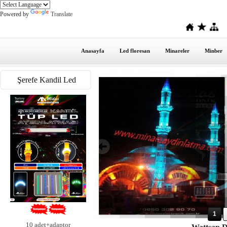
Powered by
Translate
Anasayfa
Led floresan
Minareler
Minber
Şerefe Kandil Led
1
1
0 adet+adaptor