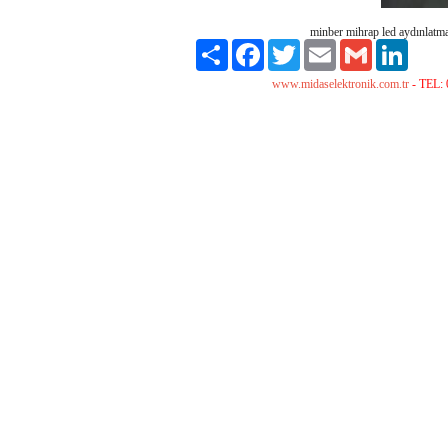
minber mihrap led aydınlatma
Paylaş
Facebook
Twitter
Email
Gmail
LinkedI
www.midaselektronik.com.tr
- TEL: 