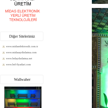
Diğer Sitelerimiz
www.midaselektronik.com.tr
www.midasaydinlatma.com
www.ledaydınlatma.net
www.led-fiyatlari.com
Wallwaher