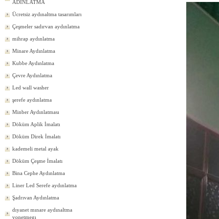
ADINLATMA
Ücretsiz aydınaltma tasarımları
Çeşmeler sadırvan aydınlatma
mihrap aydınlatma
Minare Aydınlatma
Kubbe Aydınlatma
Çevre Aydınlatma
Led wall washer
şerefe aydınlatma
Minber Aydınlatması
Döküm Aplik İmalatı
Döküm Direk İmalatı
kademeli metal ayak
Döküm Çeşme İmalatı
Bina Cephe Aydınlatma
Liner Led Serefe aydınlatma
Şadrıvan Aydınlatma
dıyanet mınare aydınaltma
yonetmegı