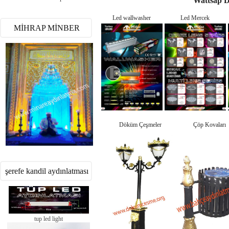
Wattsap 
Led wallwasher
Led Mercek
MİHRAP MİNBER
Döküm Çeşmeler
Çöp Kovaları
şerefe kandil aydınlatması
tup led light