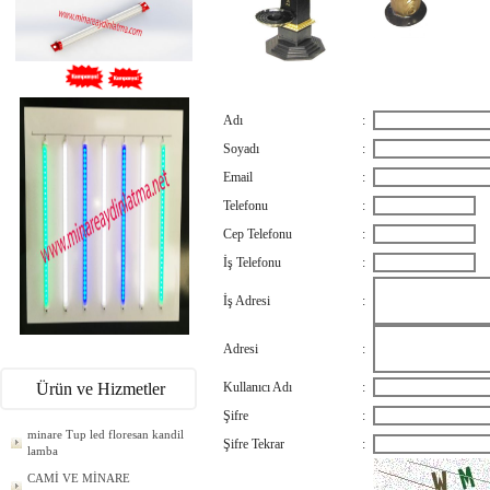
Adı
:
Soyadı
:
Email
:
Telefonu
:
Cep Telefonu
:
İş Telefonu
:
İş Adresi
:
Adresi
:
Ürün ve Hizmetler
Kullanıcı Adı
:
Şifre
:
minare Tup led floresan kandil
Şifre Tekrar
:
lamba
CAMİ VE MİNARE