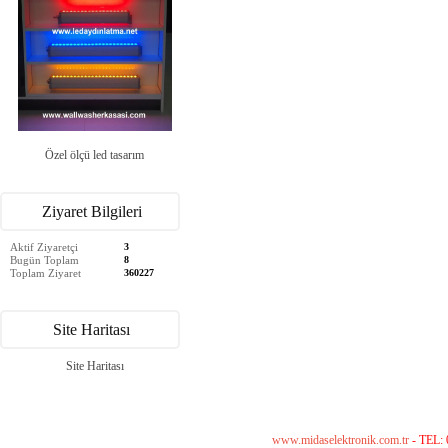
Özel ölçü led tasarım
Ziyaret Bilgileri
Aktif Ziyaretçi
3
Bugün Toplam
8
Toplam Ziyaret
360227
Site Haritası
Site Haritası
www.midaselektronik.com.tr
- TEL: 