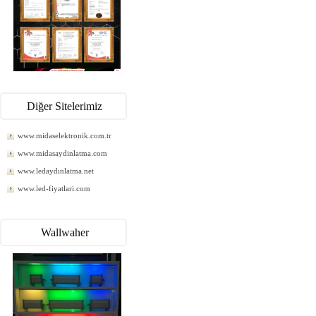
Diğer Sitelerimiz
www.midaselektronik.com.tr
www.midasaydinlatma.com
www.ledaydınlatma.net
www.led-fiyatlari.com
Wallwaher