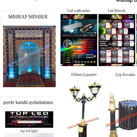
Wattsap 
Led wallwasher
Led Mercek
MİHRAP MİNBER
Döküm Çeşmeler
Çöp Kovaları
şerefe kandil aydınlatması
tup led light