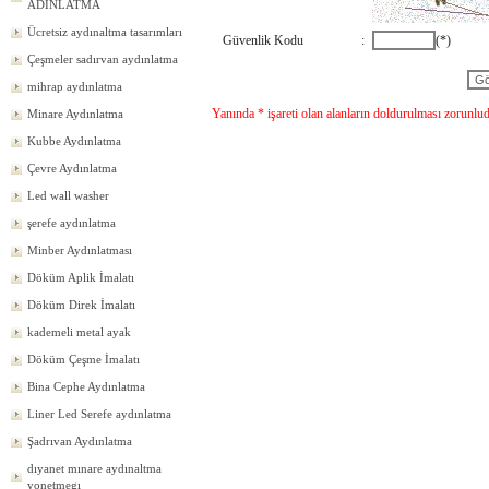
ADINLATMA
Ücretsiz aydınaltma tasarımları
Güvenlik Kodu
:
(*)
Çeşmeler sadırvan aydınlatma
mihrap aydınlatma
Yanında * işareti olan alanların doldurulması zorunlud
Minare Aydınlatma
Kubbe Aydınlatma
Çevre Aydınlatma
Led wall washer
şerefe aydınlatma
Minber Aydınlatması
Döküm Aplik İmalatı
Döküm Direk İmalatı
kademeli metal ayak
Döküm Çeşme İmalatı
Bina Cephe Aydınlatma
Liner Led Serefe aydınlatma
Şadrıvan Aydınlatma
dıyanet mınare aydınaltma
yonetmegı