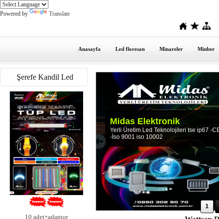
Powered by
Translate
Anasayfa
Led floresan
Minareler
Minber
Şerefe Kandil Led
Midas Elektronik
Yerli Üretim Led Teknolojileri tse ip67 -C
-İso 9001 iso 10002
1
1
0 adet+adaptor